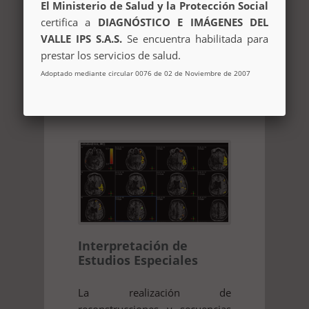
Resonancia Magnética es
El Ministerio de Salud y la Protección Social
realizada por profesionales sub-
certifica a
DIAGNÓSTICO E IMÁGENES DEL
especializados que garantizan
VALLE IPS S.A.S.
Se encuentra habilitada para
alta calidad en su
prestar los servicios de salud.
interpretación, t...
Adoptado mediante circular 0076 de 02 de Noviembre de 2007
Leer más
Interpretación de
Estudios Especiales
La realización de
reconstrucciones y secuencias