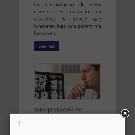
La interpretación de estos
estudios es realizado en
estaciones de trabajo que
funcionan bajo una plataforma
basada en...
Leer más
Interpretación de
Estudios de Resonancia
Magnética
La lectura de estudios de