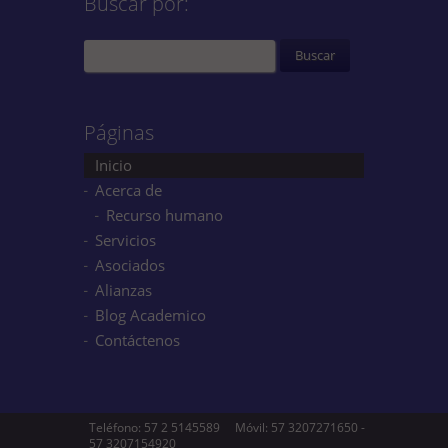
Buscar por:
Páginas
Inicio
Acerca de
Recurso humano
Servicios
Asociados
Alianzas
Blog Academico
Contáctenos
Teléfono: 57 2 5145589 Móvil: 57 3207271650 -
57 3207154920