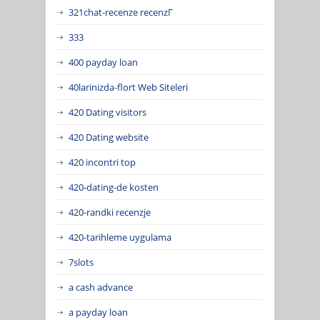
321chat-recenze recenzГ­
333
400 payday loan
40larinizda-flort Web Siteleri
420 Dating visitors
420 Dating website
420 incontri top
420-dating-de kosten
420-randki recenzje
420-tarihleme uygulama
7slots
a cash advance
a payday loan