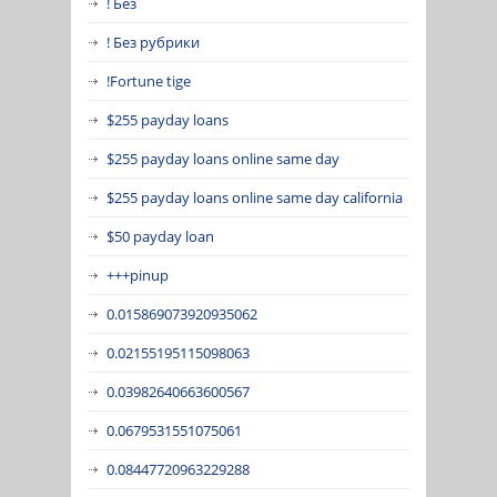
! Без
! Без рубрики
!Fortune tige
$255 payday loans
$255 payday loans online same day
$255 payday loans online same day california
$50 payday loan
+++pinup
0.015869073920935062
0.02155195115098063
0.03982640663600567
0.0679531551075061
0.08447720963229288