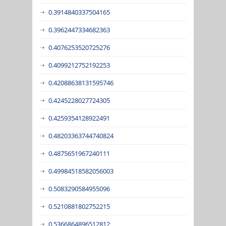
0.3914840337504165
0.3962447334682363
0.4076253520725276
0.4099212752192253
0.42088638131595746
0.4245228027724305
0.4259354128922491
0.48203363744740824
0.4875651967240111
0.49984518582056003
0.5083290584955096
0.5210881802752215
0.5366864896512812