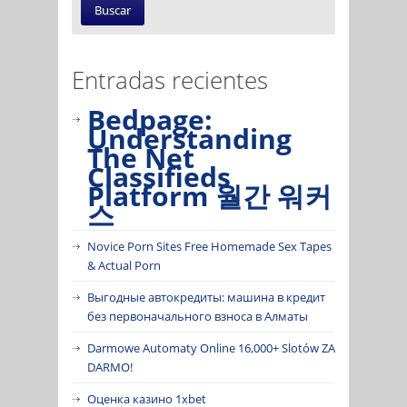
Entradas recientes
Bedpage:
Understanding
The Net
Classifieds
Platform 월간 워커
스
Novice Porn Sites Free Homemade Sex Tapes
& Actual Porn
Выгодные автокредиты: машина в кредит
без первоначального взноса в Алматы
Darmowe Automaty Online 16,000+ Slotów ZA
DARMO!
Оценка казино 1xbet