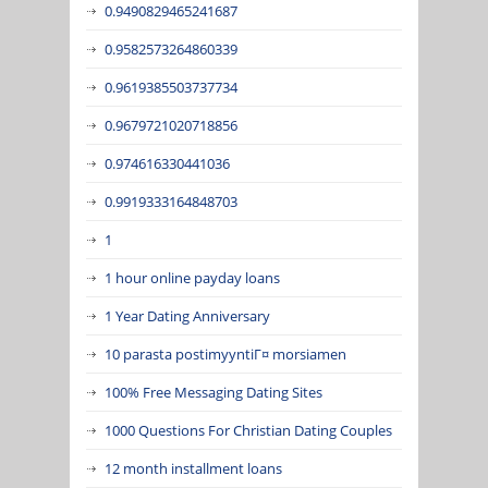
0.9490829465241687
0.9582573264860339
0.9619385503737734
0.9679721020718856
0.974616330441036
0.9919333164848703
1
1 hour online payday loans
1 Year Dating Anniversary
10 parasta postimyyntiГ¤ morsiamen
100% Free Messaging Dating Sites
1000 Questions For Christian Dating Couples
12 month installment loans