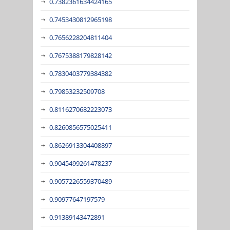
0.7382361634424165
0.7453430812965198
0.7656228204811404
0.7675388179828142
0.7830403779384382
0.79853232509708
0.8116270682223073
0.8260856575025411
0.8626913304408897
0.9045499261478237
0.9057226559370489
0.90977647197579
0.91389143472891