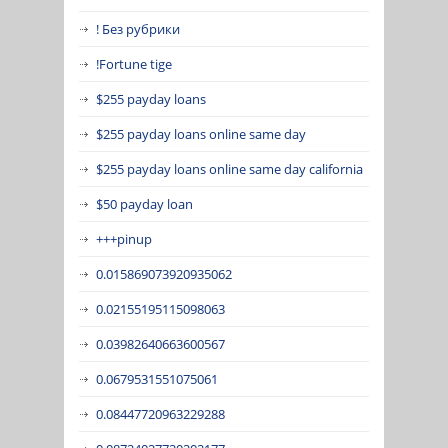
! Без рубрики
!Fortune tige
$255 payday loans
$255 payday loans online same day
$255 payday loans online same day california
$50 payday loan
+++pinup
0.015869073920935062
0.02155195115098063
0.03982640663600567
0.0679531551075061
0.08447720963229288