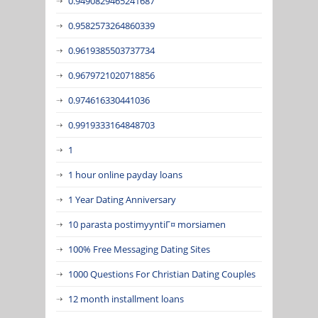
0.9490829465241687
0.9582573264860339
0.9619385503737734
0.9679721020718856
0.974616330441036
0.9919333164848703
1
1 hour online payday loans
1 Year Dating Anniversary
10 parasta postimyyntiГ¤ morsiamen
100% Free Messaging Dating Sites
1000 Questions For Christian Dating Couples
12 month installment loans