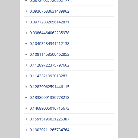
0.08724027720202177
0.09367583631489962
0.09772832656142871
0.09864464062235978
0.10403284341212138
0.10811453500462853
0.11289722375797662
0.1143321092013283
0.12839062591446115
0.13380991330773218
0.14689005016715673
0.15915196031225387
0.19030211265734764