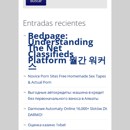
Entradas recientes
Bedpage:
Understanding
The Net
Classifieds
Platform 월간 워커
스
Novice Porn Sites Free Homemade Sex Tapes
& Actual Porn
Выгодные автокредиты: машина в кредит
без первоначального взноса в Алматы
Darmowe Automaty Online 16,000+ Slotów ZA
DARMO!
Оценка казино 1xbet