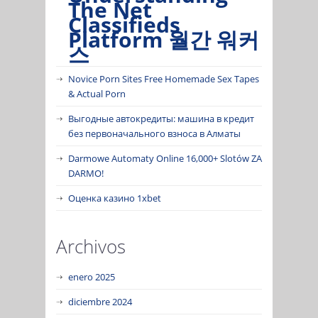
The Net
Classifieds
Platform 월간 워커
스
Novice Porn Sites Free Homemade Sex Tapes
& Actual Porn
Выгодные автокредиты: машина в кредит
без первоначального взноса в Алматы
Darmowe Automaty Online 16,000+ Slotów ZA
DARMO!
Оценка казино 1xbet
Archivos
enero 2025
diciembre 2024