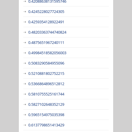
0.42088638131595746
0.4245228027724305
0.4259354128922491
0.48203363744740824
0.4875651967240111
0.49984518582056003
0.5083290584955096
0.5210881802752215
0.5366864896512812
0.5810755525161744
0.5827102648352129
0.5965154975035398
0.6137798651413429