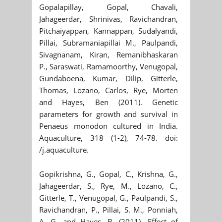
Gopalapillay, Gopal, Chavali,
Jahageerdar, Shrinivas, Ravichandran,
Pitchaiyappan, Kannappan, Sudalyandi,
Pillai, Subramaniapillai M., Paulpandi,
Sivagnanam, Kiran, Remanibhaskaran
P., Saraswati, Ramamoorthy, Venugopal,
Gundaboena, Kumar, Dilip, Gitterle,
Thomas, Lozano, Carlos, Rye, Morten
and Hayes, Ben (2011). Genetic
parameters for growth and survival in
Penaeus monodon cultured in India.
Aquaculture, 318 (1-2), 74-78. doi:
/j.aquaculture.
Gopikrishna, G., Gopal, C., Krishna, G.,
Jahageerdar, S., Rye, M., Lozano, C.,
Gitterle, T., Venugopal, G., Paulpandi, S.,
Ravichandran, P., Pillai, S. M., Ponniah,
A. G. and Hayes, B. (2011). Effect of