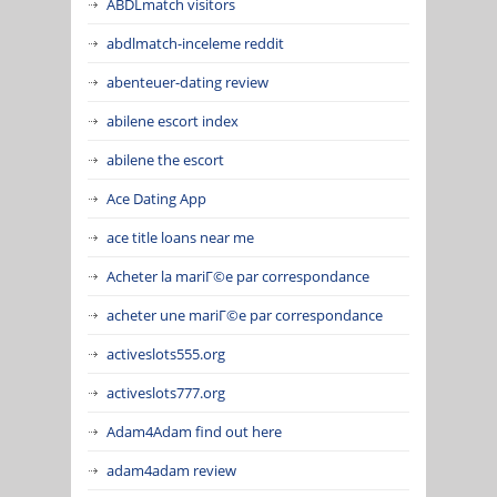
ABDLmatch visitors
abdlmatch-inceleme reddit
abenteuer-dating review
abilene escort index
abilene the escort
Ace Dating App
ace title loans near me
Acheter la mariГ©e par correspondance
acheter une mariГ©e par correspondance
activeslots555.org
activeslots777.org
Adam4Adam find out here
adam4adam review