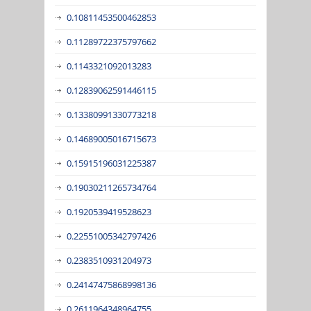
0.10811453500462853
0.11289722375797662
0.1143321092013283
0.12839062591446115
0.13380991330773218
0.14689005016715673
0.15915196031225387
0.19030211265734764
0.1920539419528623
0.22551005342797426
0.2383510931204973
0.24147475868998136
0.2611964348964755