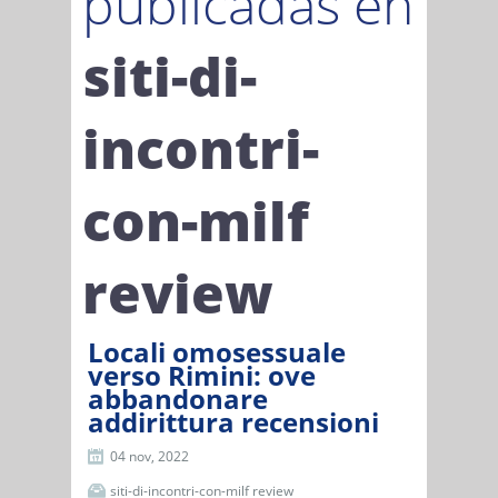
publicadas en
siti-di-
incontri-
con-milf
review
Locali omosessuale
verso Rimini: ove
abbandonare
addirittura recensioni
04 nov, 2022
siti-di-incontri-con-milf review