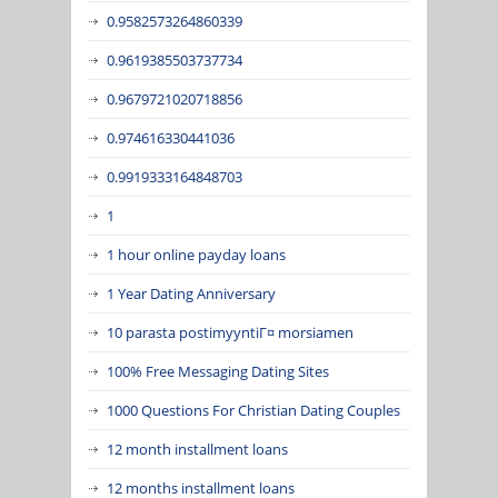
0.9582573264860339
0.9619385503737734
0.9679721020718856
0.974616330441036
0.9919333164848703
1
1 hour online payday loans
1 Year Dating Anniversary
10 parasta postimyyntiГ¤ morsiamen
100% Free Messaging Dating Sites
1000 Questions For Christian Dating Couples
12 month installment loans
12 months installment loans