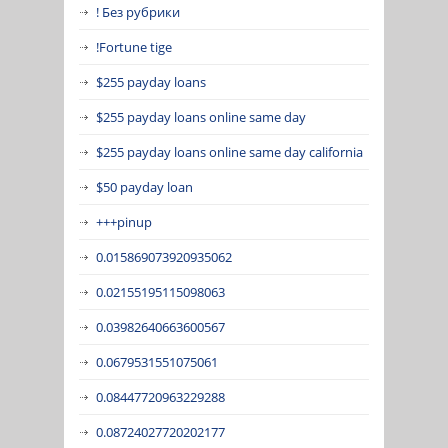
! Без рубрики
!Fortune tige
$255 payday loans
$255 payday loans online same day
$255 payday loans online same day california
$50 payday loan
+++pinup
0.015869073920935062
0.02155195115098063
0.03982640663600567
0.0679531551075061
0.08447720963229288
0.08724027720202177