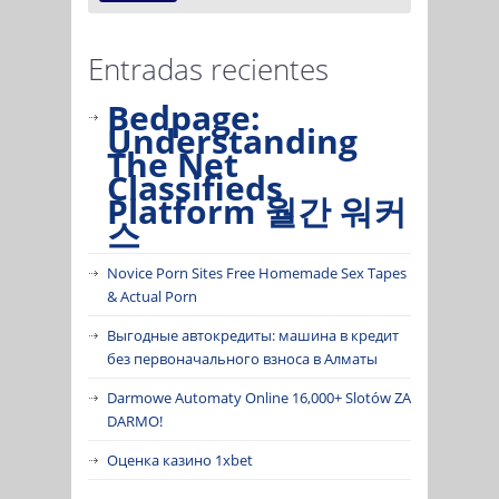
Entradas recientes
Bedpage:
Understanding
The Net
Classifieds
Platform 월간 워커
스
Novice Porn Sites Free Homemade Sex Tapes
& Actual Porn
Выгодные автокредиты: машина в кредит
без первоначального взноса в Алматы
Darmowe Automaty Online 16,000+ Slotów ZA
DARMO!
Оценка казино 1xbet