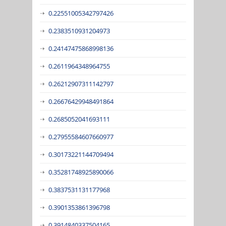
0.22551005342797426
0.2383510931204973
0.24147475868998136
0.2611964348964755
0.26212907311142797
0.26676429948491864
0.2685052041693111
0.27955584607660977
0.30173221144709494
0.35281748925890066
0.3837531131177968
0.3901353861396798
0.3914840337504165