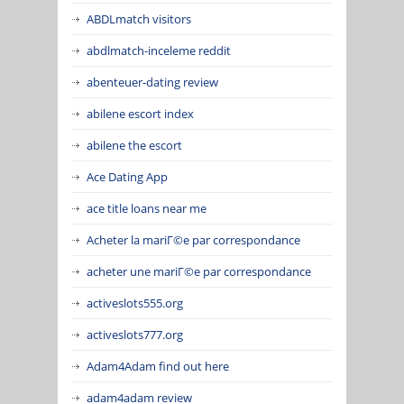
ABDLmatch visitors
abdlmatch-inceleme reddit
abenteuer-dating review
abilene escort index
abilene the escort
Ace Dating App
ace title loans near me
Acheter la mariГ©e par correspondance
acheter une mariГ©e par correspondance
activeslots555.org
activeslots777.org
Adam4Adam find out here
adam4adam review