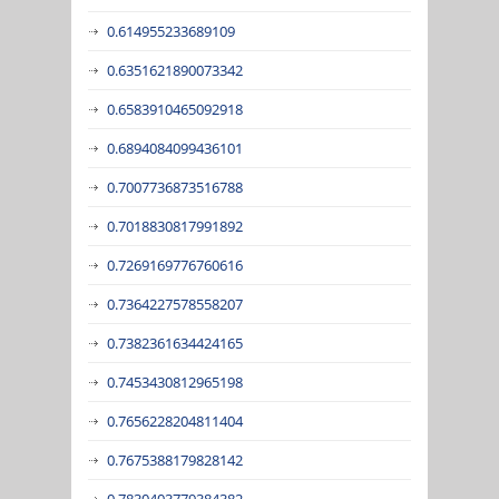
0.614955233689109
0.6351621890073342
0.6583910465092918
0.6894084099436101
0.7007736873516788
0.7018830817991892
0.7269169776760616
0.7364227578558207
0.7382361634424165
0.7453430812965198
0.7656228204811404
0.7675388179828142
0.7830403779384382