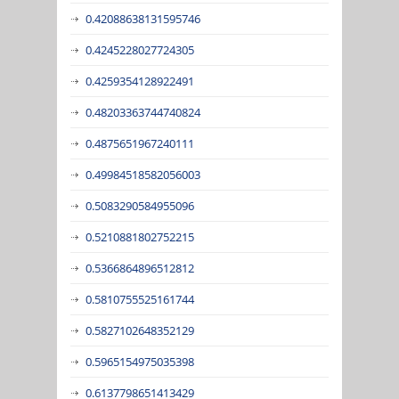
0.42088638131595746
0.4245228027724305
0.4259354128922491
0.48203363744740824
0.4875651967240111
0.49984518582056003
0.5083290584955096
0.5210881802752215
0.5366864896512812
0.5810755525161744
0.5827102648352129
0.5965154975035398
0.6137798651413429