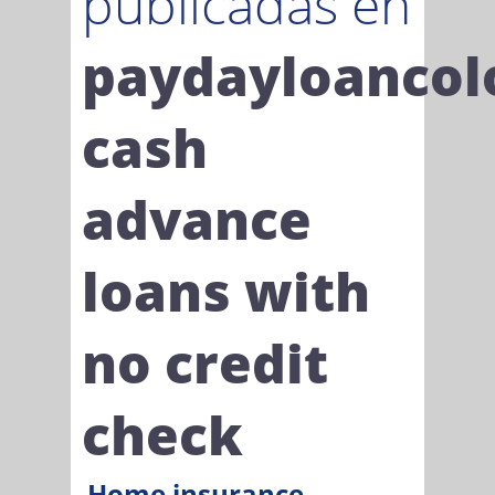
publicadas en
paydayloancol
cash
advance
loans with
no credit
check
Home insurance