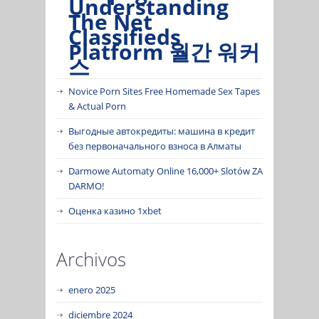
Understanding
The Net
Classifieds
Platform 월간 워커
스
Novice Porn Sites Free Homemade Sex Tapes
& Actual Porn
Выгодные автокредиты: машина в кредит
без первоначального взноса в Алматы
Darmowe Automaty Online 16,000+ Slotów ZA
DARMO!
Оценка казино 1xbet
Archivos
enero 2025
diciembre 2024