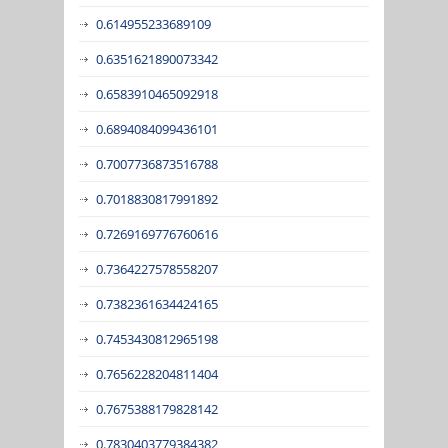
0.614955233689109
0.6351621890073342
0.6583910465092918
0.6894084099436101
0.7007736873516788
0.7018830817991892
0.7269169776760616
0.7364227578558207
0.7382361634424165
0.7453430812965198
0.7656228204811404
0.7675388179828142
0.7830403779384382