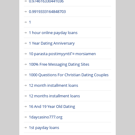
0.974616330441036
0.9919333164848703
1
1 hour online payday loans
1 Year Dating Anniversary
10 parasta postimyyntiГ¤ morsiamen
100% Free Messaging Dating Sites
1000 Questions For Christian Dating Couples
12 month installment loans
12 months installment loans
16 And 19 Year Old Dating
1daycasino777.org
1st payday loans