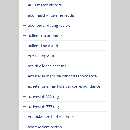
ABDLmatch visitors
abdlmatch-inceleme reddit
abenteuer-dating review
abilene escort index
abilene the escort
Ace Dating App
ace title loans near me
Acheter la mariГ©e par correspondance
acheter une mariГ©e par correspondance
activeslots555.org
activeslots777.org
Adam4Adam find out here
adam4adam review