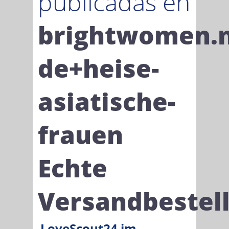
publicadas en
brightwomen.
de+heise-
asiatische-
frauen
Echte
Versandbestel
LoveScout24 im