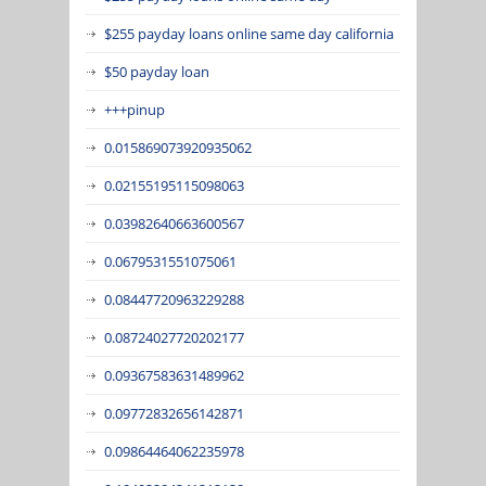
$255 payday loans online same day california
$50 payday loan
+++pinup
0.015869073920935062
0.02155195115098063
0.03982640663600567
0.0679531551075061
0.08447720963229288
0.08724027720202177
0.09367583631489962
0.09772832656142871
0.09864464062235978