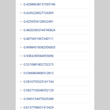
0.42088638131595746
0.4245228027724305
0.4259354128922491
0.48203363744740824
0.4875651967240111
0.49984518582056003
0.5083290584955096
0.5210881802752215
0.5366864896512812
0.5810755525161744
0.5827102648352129
0.5965154975035398
0.6137798651413429