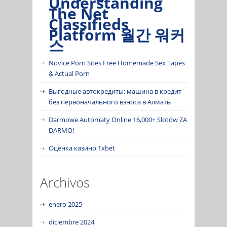
Understanding
The Net
Classifieds
Platform 월간 워커
스
Novice Porn Sites Free Homemade Sex Tapes
& Actual Porn
Выгодные автокредиты: машина в кредит
без первоначального взноса в Алматы
Darmowe Automaty Online 16,000+ Slotów ZA
DARMO!
Оценка казино 1xbet
Archivos
enero 2025
diciembre 2024