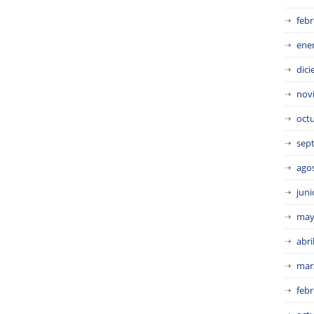
febr
ene
dic
nov
oct
sep
ago
juni
may
abri
mar
febr