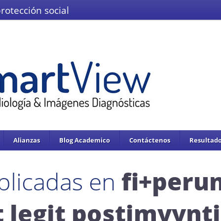
protección social
El Ministerio de Salud y la Protección
IMÁGENES DEL VALLE IPS S.A.S.
Se enc
servicios de salud.
Adoptado mediante circular 0076 de 02 de Noviembre 
Alianzas
Blog Academico
Contáctenos
Resultado
blicadas en
fi+perun
legit postimyynt