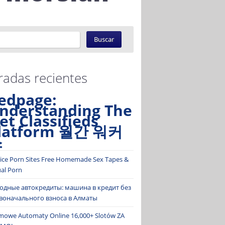
radas recientes
edpage:
nderstanding The
et Classifieds
latform 월간 워커
스
ice Porn Sites Free Homemade Sex Tapes &
ual Porn
одные автокредиты: машина в кредит без
воначального взноса в Алматы
mowe Automaty Online 16,000+ Slotów ZA