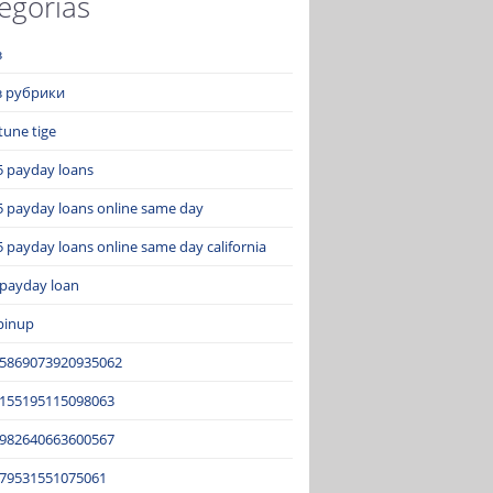
egorías
з
ез рубрики
tune tige
5 payday loans
5 payday loans online same day
 payday loans online same day california
 payday loan
pinup
15869073920935062
2155195115098063
3982640663600567
679531551075061