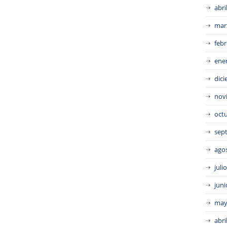
abri
mar
febr
ene
dic
nov
oct
sep
ago
juli
juni
may
abri