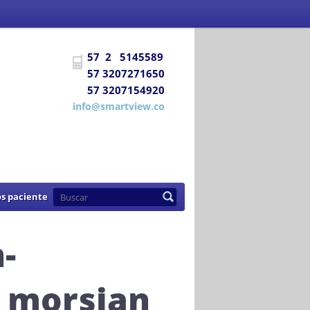
 Social
certifica a
DIAGNÓSTICO E
57 2 5145589
uentra habilitada para prestar los
57 3207271650
57 3207154920
de 2007
info@smartview.co
s paciente
-
i morsian