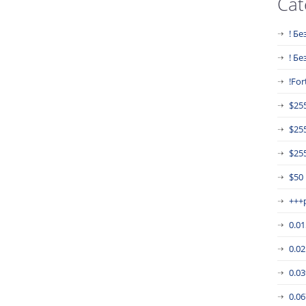
Cat
! Бе
! Б
!For
$25
$25
$255
$50
+++
0.0
0.0
0.0
0.0