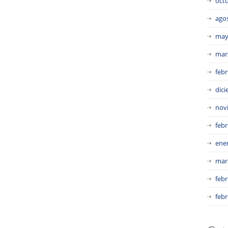
oct
ago
may
mar
febr
dic
nov
febr
ene
mar
febr
febr