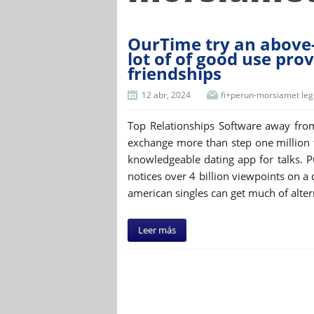
OurTime try an above-f
lot of of good use pro
friendships
12 abr, 2024
fi+perun-morsiamet leg
Top Relationships Software away fro
exchange more than step one million t
knowledgeable dating app for talks. P
notices over 4 billion viewpoints on a d
american singles can get much of alter
Leer más