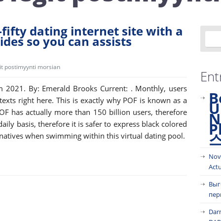
ifty dating internet site with a
vides so you can assists
it postimyynti morsian
Ent
m 2021. By: Emerald Brooks Current: . Monthly, users
B
exts right here. This is exactly why POF is known as a
U
OF has actually more than 150 billion users, therefore
N
aily basis, therefore it is safer to express black colored
P
natives when swimming within this virtual dating pool.
Nov
Act
Выг
пер
Dar