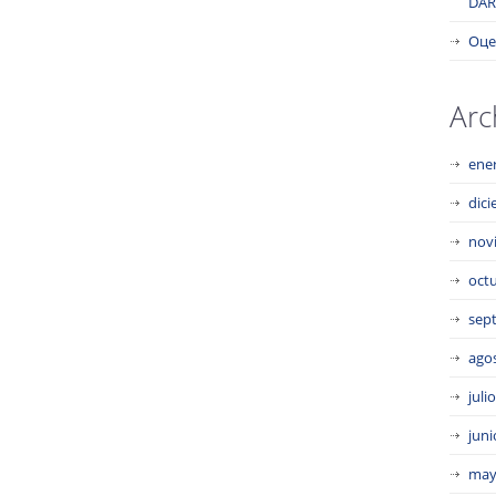
DAR
Оце
Arc
ene
dic
nov
oct
sep
ago
juli
juni
may