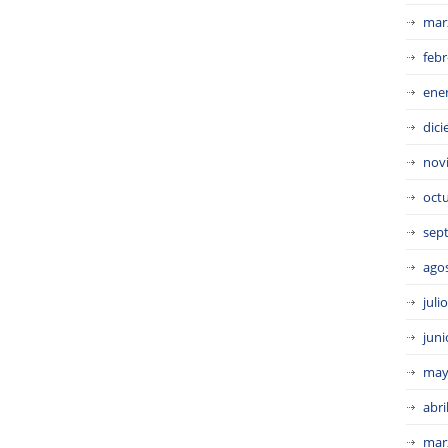
mar
febr
ene
dic
nov
oct
sep
ago
juli
juni
may
abri
mar