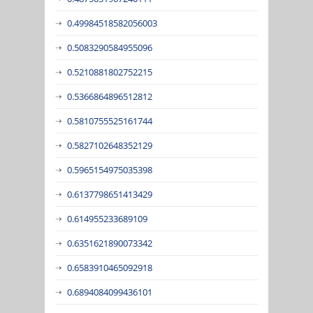
0.49984518582056003
0.5083290584955096
0.5210881802752215
0.5366864896512812
0.5810755525161744
0.5827102648352129
0.5965154975035398
0.6137798651413429
0.614955233689109
0.6351621890073342
0.6583910465092918
0.6894084099436101