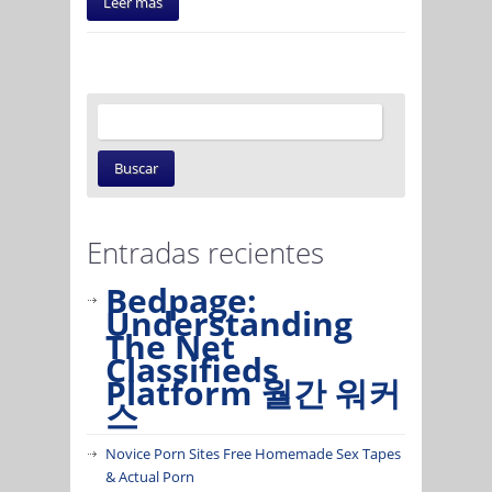
Leer más
Entradas recientes
Bedpage:
Understanding
The Net
Classifieds
Platform 월간 워커
스
Novice Porn Sites Free Homemade Sex Tapes
& Actual Porn