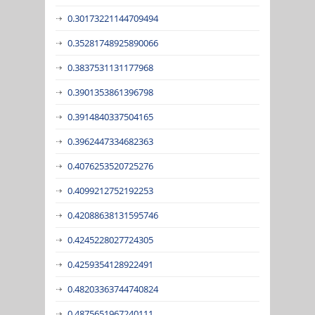
0.30173221144709494
0.35281748925890066
0.3837531131177968
0.3901353861396798
0.3914840337504165
0.3962447334682363
0.4076253520725276
0.4099212752192253
0.42088638131595746
0.4245228027724305
0.4259354128922491
0.48203363744740824
0.4875651967240111