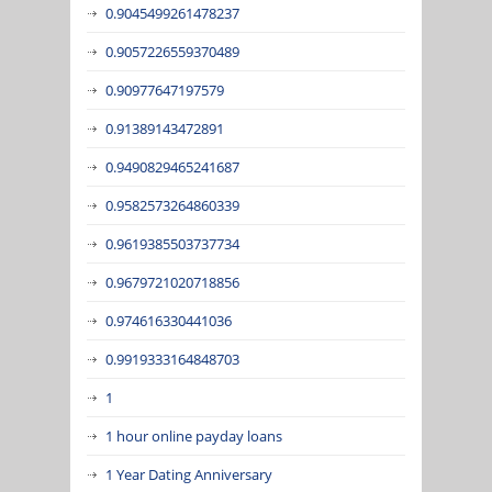
0.9045499261478237
0.9057226559370489
0.90977647197579
0.91389143472891
0.9490829465241687
0.9582573264860339
0.9619385503737734
0.9679721020718856
0.974616330441036
0.9919333164848703
1
1 hour online payday loans
1 Year Dating Anniversary