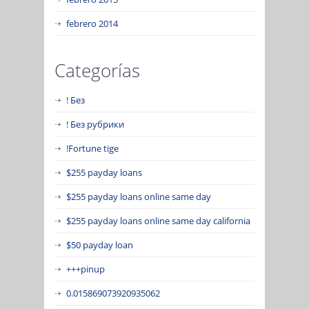
febrero 2014
Categorías
! Без
! Без рубрики
!Fortune tige
$255 payday loans
$255 payday loans online same day
$255 payday loans online same day california
$50 payday loan
+++pinup
0.015869073920935062