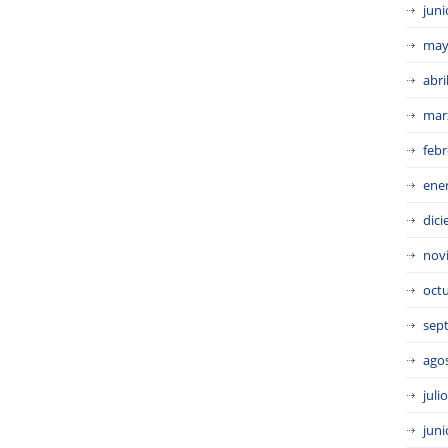
juni
may
abri
mar
febr
ene
dic
nov
oct
sep
ago
juli
juni