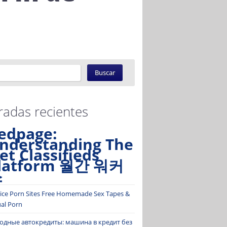
radas recientes
edpage:
nderstanding The
et Classifieds
latform 월간 워커
스
ice Porn Sites Free Homemade Sex Tapes &
ual Porn
одные автокредиты: машина в кредит без