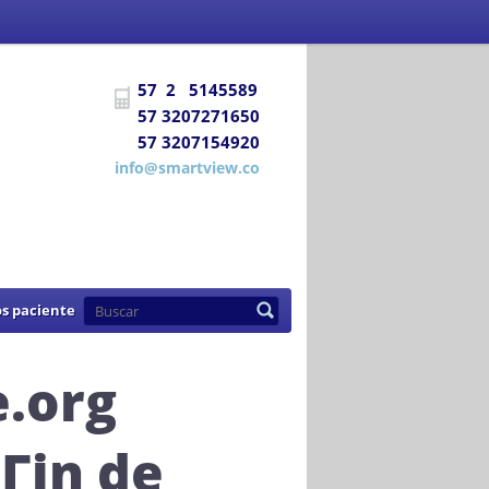
 Social
certifica a
DIAGNÓSTICO E
57 2 5145589
uentra habilitada para prestar los
57 3207271650
57 3207154920
de 2007
info@smartview.co
s paciente
e.org
Гіn de