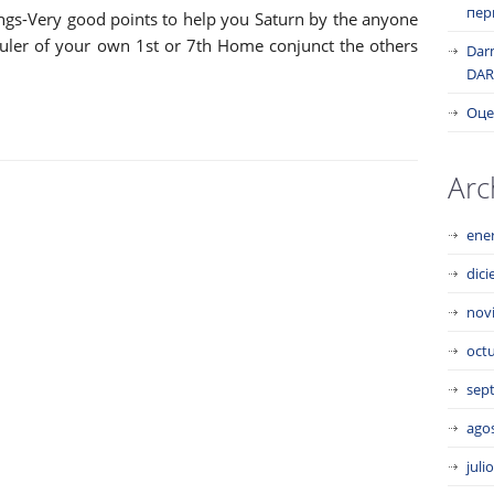
пер
ngs-Very good points to help you Saturn by the anyone
Ruler of your own 1st or 7th Home conjunct the others
Dar
DAR
Оце
Arc
ene
dic
nov
oct
sep
ago
juli