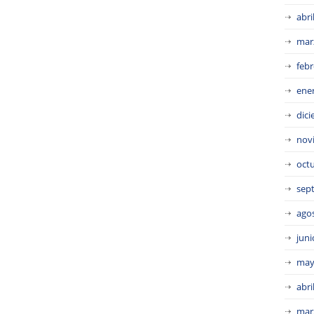
abri
mar
febr
ene
dic
nov
oct
sep
ago
juni
may
abri
mar