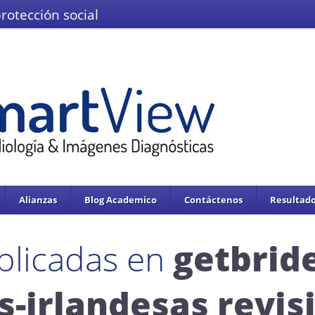
protección social
El Ministerio de Salud y la Protección
IMÁGENES DEL VALLE IPS S.A.S.
Se enc
servicios de salud.
Adoptado mediante circular 0076 de 02 de Noviembre 
Alianzas
Blog Academico
Contáctenos
Resultado
blicadas en
getbrid
-irlandesas revisi