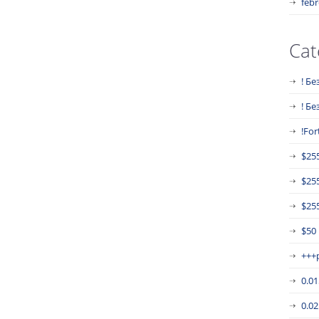
febr
Cat
! Бе
! Б
!For
$25
$25
$255
$50
+++
0.0
0.0