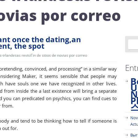
novias por correo
nt once the dating,an
nt, the spot
-irlandesas revisiГіn de sitios de novias por correo
Ent
 pretending, convinced, and processing” in a similar way
considering Maker, it seems sensible that people may
B
ch have souls one we have recognized in other lives.
U
rom inside the a last existence will bring a separate
N
P
nd you can predicated on psychics, you can find cues to
r from.
Nov
ybody and tend to be thinking how to tell if someone is
Act
 out for.
Выг