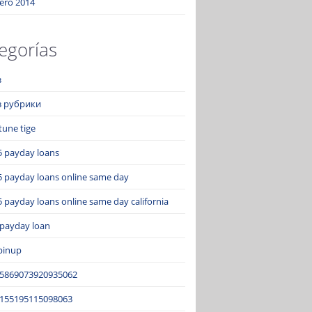
ero 2014
egorías
з
ез рубрики
tune tige
5 payday loans
5 payday loans online same day
 payday loans online same day california
 payday loan
pinup
15869073920935062
2155195115098063