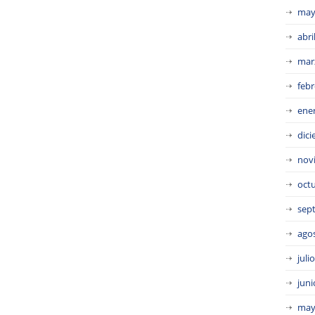
may
abri
mar
febr
ene
dic
nov
oct
sep
ago
juli
juni
may