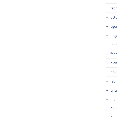
febr
oct
ago
may
mar
febr
dic
nov
febr
ene
mar
febr