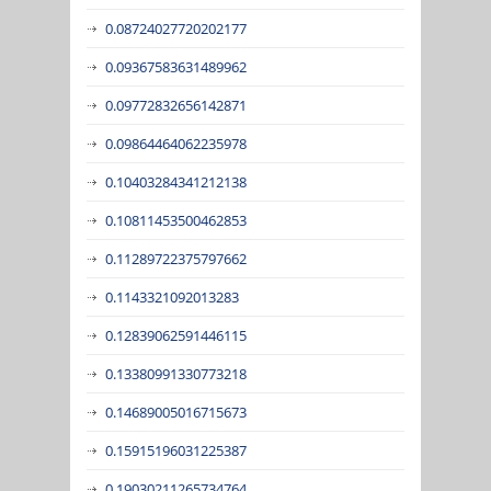
0.08724027720202177
0.09367583631489962
0.09772832656142871
0.09864464062235978
0.10403284341212138
0.10811453500462853
0.11289722375797662
0.1143321092013283
0.12839062591446115
0.13380991330773218
0.14689005016715673
0.15915196031225387
0.19030211265734764