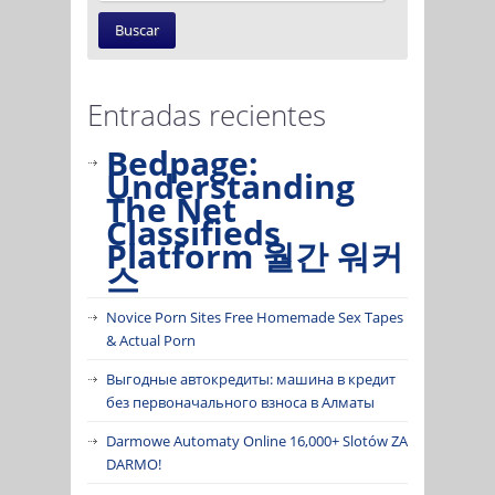
Entradas recientes
Bedpage:
Understanding
The Net
Classifieds
Platform 월간 워커
스
Novice Porn Sites Free Homemade Sex Tapes
& Actual Porn
Выгодные автокредиты: машина в кредит
без первоначального взноса в Алматы
Darmowe Automaty Online 16,000+ Slotów ZA
DARMO!