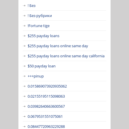
! Без
! Без рубрики
!Fortune tige
$255 payday loans
$255 payday loans online same day
$255 payday loans online same day california
$50 payday loan
+++pinup
0.015869073920935062
0.02155195115098063
0.03982640663600567
0.0679531551075061
0.08447720963229288