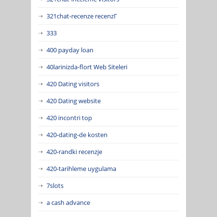
321chat-recenze recenzГ­
333
400 payday loan
40larinizda-flort Web Siteleri
420 Dating visitors
420 Dating website
420 incontri top
420-dating-de kosten
420-randki recenzje
420-tarihleme uygulama
7slots
a cash advance