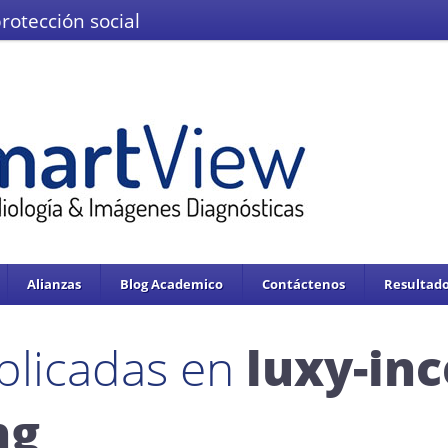
protección social
El Ministerio de Salud y la Protección
IMÁGENES DEL VALLE IPS S.A.S.
Se enc
servicios de salud.
Adoptado mediante circular 0076 de 02 de Noviembre 
Alianzas
Blog Academico
Contáctenos
Resultado
blicadas en
luxy-in
ng