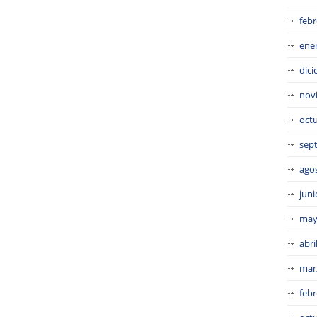
febr
ene
dic
nov
oct
sep
ago
juni
may
abri
mar
febr