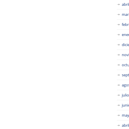
abri
mar
febr
ene
dic
nov
oct
sep
ago
juli
juni
may
abri