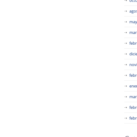
oct
ago
may
mar
febr
dic
nov
febr
ene
mar
febr
febr