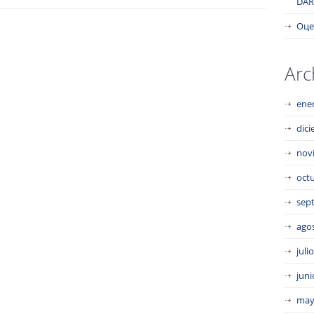
DAR
Оце
Arc
ene
dic
nov
oct
sep
ago
juli
juni
may