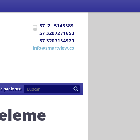
 Social
certifica a
DIAGNÓSTICO E
57 2 5145589
uentra habilitada para prestar los
57 3207271650
57 3207154920
de 2007
info@smartview.co
s paciente
celeme