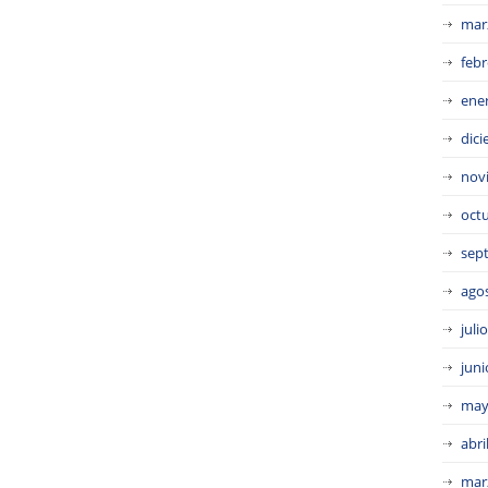
mar
febr
ene
dic
nov
oct
sep
ago
juli
juni
may
abri
mar