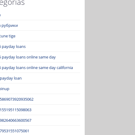
egorías
з
ез рубрики
tune tige
5 payday loans
5 payday loans online same day
 payday loans online same day california
 payday loan
pinup
15869073920935062
2155195115098063
3982640663600567
679531551075061