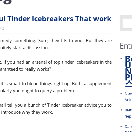
ful Tinder Icebreakers That work
ing
comedy something. Sure, they fits to you. But they are
Ent
tely start a discussion.
B
U
, if you had an arsenal of top tinder icebreakers in the
N
aranteed to really works?
P
it is smart to blend things right up. Both, a supplement
gularly you ought to query a problem.
Nov
Act
shall tell you a bunch of Tinder icebreaker advice you to
Выг
to introduce why they work.
пер
Dar