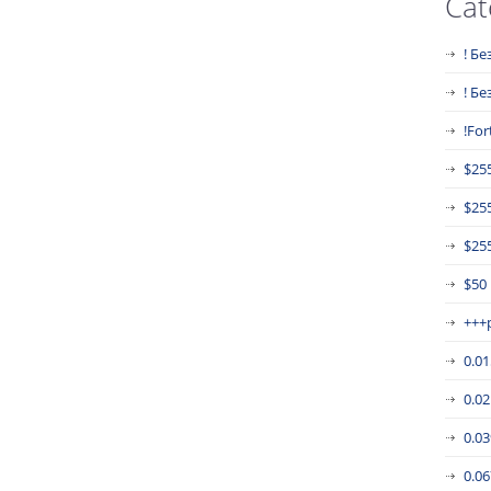
Cat
! Бе
! Б
!For
$25
$25
$255
$50
+++
0.0
0.0
0.0
0.0