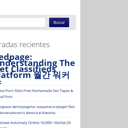
radas recientes
edpage:
nderstanding The
et Classifieds
latform 월간 워커
스
ice Porn Sites Free Homemade Sex Tapes &
ual Porn
одные автокредиты: машина в кредит без
воначального взноса в Алматы
mowe Automaty Online 16,000+ Slotów ZA