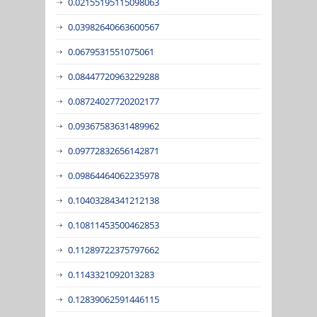
0.02155195115098063
0.03982640663600567
0.0679531551075061
0.08447720963229288
0.08724027720202177
0.09367583631489962
0.09772832656142871
0.09864464062235978
0.10403284341212138
0.10811453500462853
0.11289722375797662
0.1143321092013283
0.12839062591446115