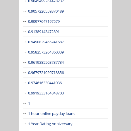
0.9045499261478237
0.9057226559370489
0.90977647197579
0.91389143472891
0.9490829465241687
0.9582573264860339
0.9619385503737734
0.9679721020718856
0.974616330441036
0.9919333164848703
1
1 hour online payday loans
1 Year Dating Anniversary