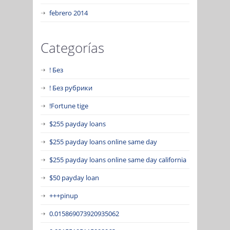
febrero 2014
Categorías
! Без
! Без рубрики
!Fortune tige
$255 payday loans
$255 payday loans online same day
$255 payday loans online same day california
$50 payday loan
+++pinup
0.015869073920935062