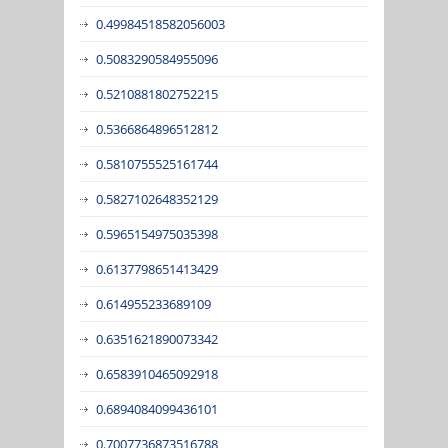
0.49984518582056003
0.5083290584955096
0.5210881802752215
0.5366864896512812
0.5810755525161744
0.5827102648352129
0.5965154975035398
0.6137798651413429
0.614955233689109
0.6351621890073342
0.6583910465092918
0.6894084099436101
0.7007736873516788