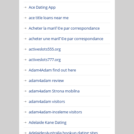
Ace Dating App
ace title loans near me
Acheter la mariГ©e par correspondance
acheter une mariГ©e par correspondance
activeslots555.org
activeslots777.org
Adam4Adam find out here
adam4adam review
adam4adam Strona mobilna
adam4adam visitors
adam4adam-inceleme visitors
Adelaide Kane Dating
Adelaide+Australia hookup dating sites