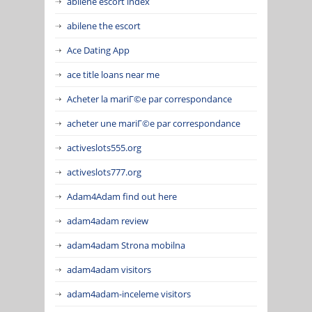
abilene escort index
abilene the escort
Ace Dating App
ace title loans near me
Acheter la mariГ©e par correspondance
acheter une mariГ©e par correspondance
activeslots555.org
activeslots777.org
Adam4Adam find out here
adam4adam review
adam4adam Strona mobilna
adam4adam visitors
adam4adam-inceleme visitors