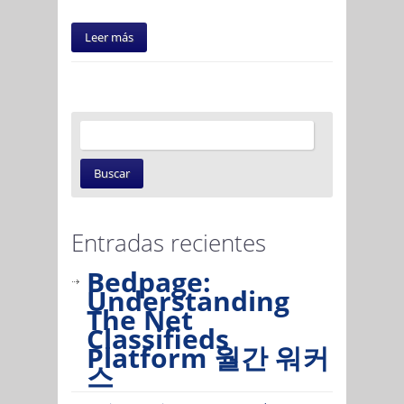
Leer más
Entradas recientes
Bedpage:
Understanding
The Net
Classifieds
Platform 월간 워커
스