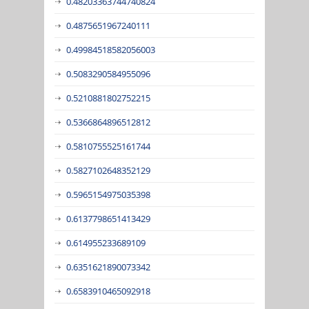
0.48203363744740824
0.4875651967240111
0.49984518582056003
0.5083290584955096
0.5210881802752215
0.5366864896512812
0.5810755525161744
0.5827102648352129
0.5965154975035398
0.6137798651413429
0.614955233689109
0.6351621890073342
0.6583910465092918