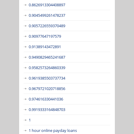
0.8626913304408897
0.9045499261478237
0.9057226559370489
0.90977647197579
0.91389143472891
0.9490829465241687
0.9582573264860339
0.9619385503737734
0.9679721020718856
0.974616330441036
0.9919333164848703
1
1 hour online payday loans