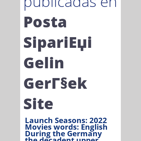
publicadas en
Posta
SipariЕџi
Gelin
GerГ§ek
Site
Launch Seasons: 2022
Movies words: English
During the Germany
the decadent upper