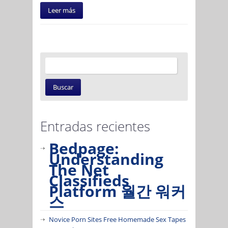
Leer más
Entradas recientes
Bedpage:
Understanding
The Net
Classifieds
Platform 월간 워커
스
Novice Porn Sites Free Homemade Sex Tapes