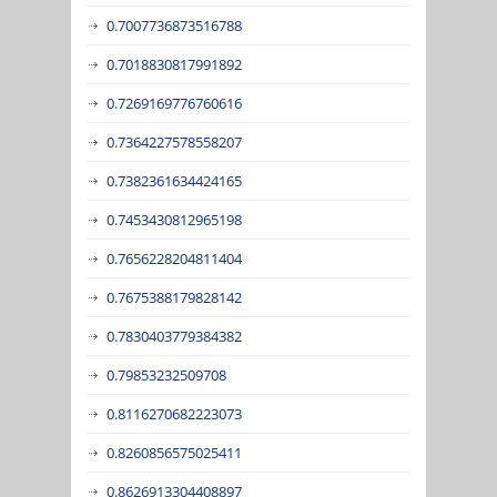
0.7007736873516788
0.7018830817991892
0.7269169776760616
0.7364227578558207
0.7382361634424165
0.7453430812965198
0.7656228204811404
0.7675388179828142
0.7830403779384382
0.79853232509708
0.8116270682223073
0.8260856575025411
0.8626913304408897