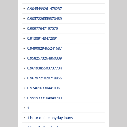
0.9045499261478237
0.9057226559370489
0.90977647197579
0.91389143472891
0.9490829465241687
0.9582573264860339
0.9619385503737734
0.9679721020718856
0.974616330441036
0.9919333164848703
1
1 hour online payday loans