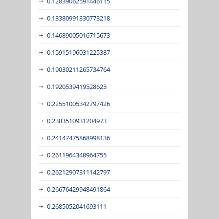
0.12839062591446115
0.13380991330773218
0.14689005016715673
0.15915196031225387
0.19030211265734764
0.1920539419528623
0.22551005342797426
0.2383510931204973
0.24147475868998136
0.2611964348964755
0.26212907311142797
0.26676429948491864
0.2685052041693111